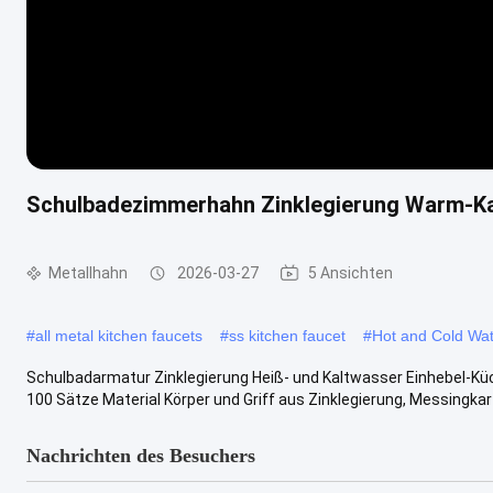
Schulbadezimmerhahn Zinklegierung Warm-K
Metallhahn
2026-03-27
5 Ansichten
#
all metal kitchen faucets
#
ss kitchen faucet
#
Hot and Cold Wat
Schulbadarmatur Zinklegierung Heiß- und Kaltwasser Einhebel-
100 Sätze Material Körper und Griff aus Zinklegierung, Messingkart
Nachrichten des Besuchers