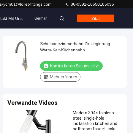
s-ycm01@toilet-fittings.com
86-0592-18650185095
takt Mit Uns
Zitat
German
Schulbadezimmerhahn Zinklegierung
Warm-Kalt-Küchenhahn
Kontaktieren Sie uns jetzt
Mehr erfahren
Verwandte Videos
Modern 304 stainless
steel single-hole
installation kitchen and
bathroom faucet, cold