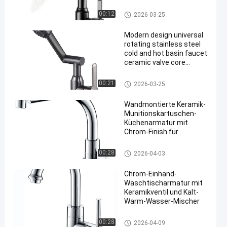
and hot dual-purpose
ceramic basin faucet,
Metallhahn
00:12
2026-03-25
electric faucet
Modern design universal
rotating stainless steel
cold and hot basin faucet
ceramic valve core
bathroom mixer faucet
Metallhahn
00:21
2026-03-25
Wandmontierte Keramik-
Munitionskartuschen-
Küchenarmatur mit
Chrom-Finish für
moderne Spülen
Metallhahn
00:28
2026-04-03
Chrom-Einhand-
Waschtischarmatur mit
Keramikventil und Kalt-
Warm-Wasser-Mischer
Metallhahn
00:28
2026-04-09