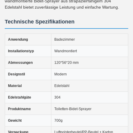
wandmontierte Bidet-Sprayer aus strapazierfähigem 304
Edelstahl bietet zuverlässige Leistung und einfache Wartung.
Technische Spezifikationen
Anwendung
Badezimmer
Installationstyp
Wandmontiert
Abmessungen
120*56*20 mm
Designstil
Modern
Material
Edelstahl
Edelstahlgüte
304
Produktname
Toiletten-Bidet-Sprayer
Gewicht
700g
Verpackung
Luftpolsterbeutel/PP-Beutel + Karton