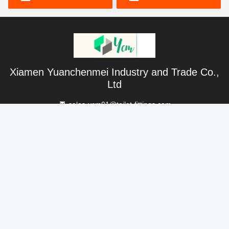
Xiamen Yuanchenmei Industry and Trade Co.,
Ltd
sales-ycm01@toilet-fittings.com
86-0592-18650185095
Zimmer 301, Nr. 343, Shengingli, Stadt Guankou, Xiamen,
Fujian, China
China Gute Qualität Ausrüstung für Toilettenbecken
Lieferant. Urheberrecht © 2024-2026 toilet-fittings.com Alle
Rechte vorbehalten.