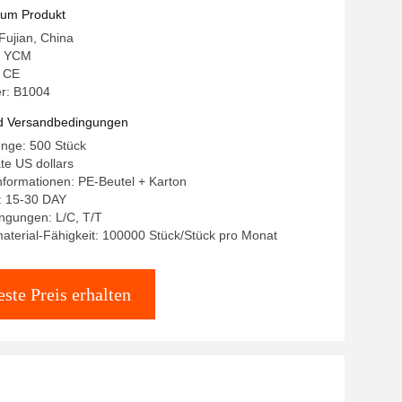
zum Produkt
 Fujian, China
: YCM
: CE
r: B1004
d Versandbedingungen
enge: 500 Stück
ate US dollars
formationen: PE-Beutel + Karton
: 15-30 DAY
ngungen: L/C, T/T
terial-Fähigkeit: 100000 Stück/Stück pro Monat
ste Preis erhalten