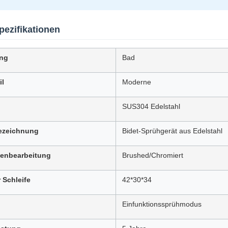
pezifikationen
ng
Bad
il
Moderne
SUS304 Edelstahl
ezeichnung
Bidet-Sprühgerät aus Edelstahl
henbearbeitung
Brushed/Chromiert
 Schleife
42*30*34
Einfunktionssprühmodus