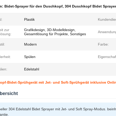
en:
Bidet-Sprayer für den Duschkopf
,
304 Duschkopf Bidet Spraye
l:
Plastik
Kundendien
it zur
Grafikdesign, 3D-Modelldesign,
Anwendun
lösung:
Gesamtlösung für Projekte, Sonstiges
til:
Modern
Farbe:
erheit:
Spülen
Eigenschaf
lien:
Edelstahl
pf-Bidet-Sprühgerät mit Jet- und Soft-Sprühgerät inklusive Onl
bersicht
neller 304 Edelstahl Bidet Sprayer mit Jet- und Soft Spray-Modus. bei
antie.