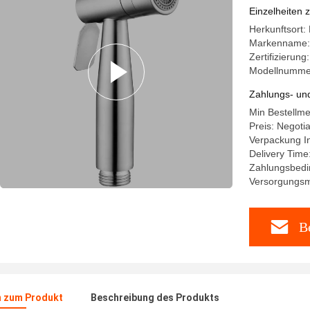
Support
Einzelheiten 
Herkunftsort:
Markenname
Zertifizierung
Modellnumme
Zahlungs- un
Min Bestellm
Preis: Negoti
Verpackung In
Delivery Time
Zahlungsbedi
Versorgungsma
Be
n zum Produkt
Beschreibung des Produkts