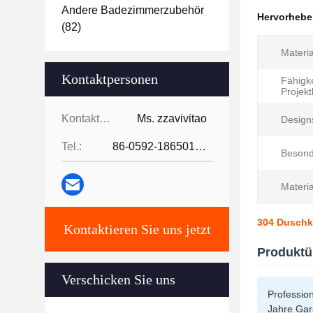
Andere Badezimmerzubehör
Hervorheb
(82)
Materia
Kontaktpersonen
Fähigke
Projekt
Kontaktpersonen:
Ms. zzavivitao
Designs
Tel.:
86-0592-18650185095
Besond
Materia
304 Duschko
Kontaktieren Sie uns jetzt
Produktü
Verschicken Sie uns
Professio
Jahre Gar