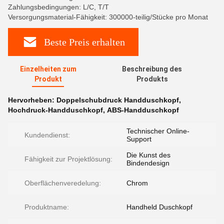
Zahlungsbedingungen: L/C, T/T
Versorgungsmaterial-Fähigkeit: 300000-teilig/Stücke pro Monat
Beste Preis erhalten
Einzelheiten zum
Beschreibung des
Produkt
Produkts
Hervorheben:
Doppelschubdruck Handduschkopf
,
Hochdruck-Handduschkopf
,
ABS-Handduschkopf
Technischer Online-
Kundendienst:
Support
Die Kunst des
Fähigkeit zur Projektlösung:
Bindendesign
Oberflächenveredelung:
Chrom
Produktname:
Handheld Duschkopf