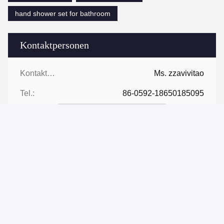
hand shower set for bathroom
Kontaktpersonen
Kontaktpersonen:
Ms. zzavivitao
Tel.:
86-0592-18650185095
Kontaktieren Sie uns jetzt
Verschicken Sie uns