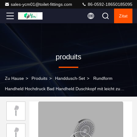
sales-ycm01@toilet-fittings.com
86-0592-18650185095
Zitat
produits
Zu Hause
>
Produits
>
Handdusch-Set
>
Rundform
Handheld Hochdruck Bad Handheld Duschkopf mit leicht zu
reinigen Silikonstrahlen