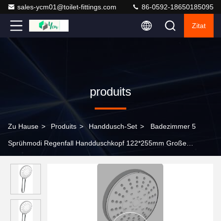
sales-ycm01@toilet-fittings.com
86-0592-18650185095
Zitat
produits
Zu Hause
>
Produits
>
Handdusch-Set
>
Badezimmer 5
Sprühmodi Regenfall Handduschkopf 122*255mm Große
Oberfläche Sanitärwaren