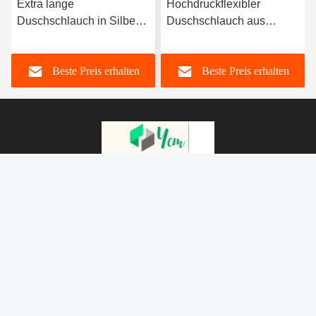
Extra lange
Hochdruckflexibler
Duschschlauch in Silber-
Duschschlauch aus
Chrom mit EPDM/PVC-
Edelstahl mit 1,5 m Länge
Innenrohr für moderne
für Badezimmer und Bidet
Beste Preis erhalten
Beste Preis erhalten
Badezimmer
Xiamen Yuanchenmei Industry and Trade Co.,
Ltd
sales-ycm01@toilet-fittings.com
86-0592-18650185095
Zimmer 301, Nr. 343, Shengingli, Stadt Guankou, Xiamen,
Fujian, China