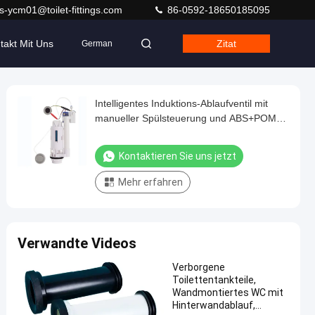
s-ycm01@toilet-fittings.com
86-0592-18650185095
takt Mit Uns
Zitat
German
Intelligentes Induktions-Ablaufventil mit
manueller Spülsteuerung und ABS+POM-
Material für den Badezimmerbedarf
Kontaktieren Sie uns jetzt
Mehr erfahren
Verwandte Videos
Verborgene
Toilettentankteile,
Wandmontiertes WC mit
Hinterwandablauf,