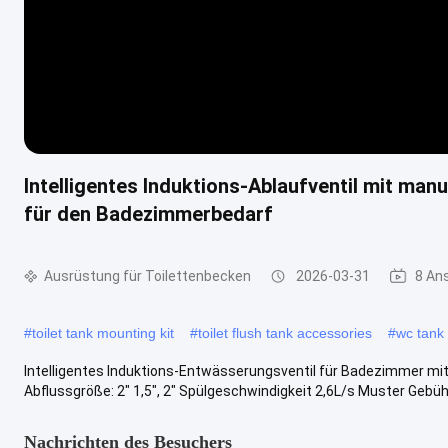
Intelligentes Induktions-Ablaufventil mit ma
für den Badezimmerbedarf
Ausrüstung für Toilettenbecken
2026-03-31
8 An
#
toilet tank mounting kit
#
toilet flush tank accessories
#
wc tank 
Intelligentes Induktions-Entwässerungsventil für Badezimmer mi
Abflussgröße: 2" 1,5", 2" Spülgeschwindigkeit 2,6L/s Muster Gebühr
Nachrichten des Besuchers