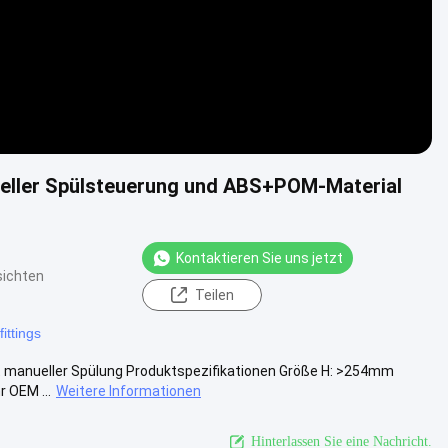
nueller Spülsteuerung und ABS+POM-Material
Kontaktieren Sie uns jetzt
sichten
Teilen
fittings
t manueller Spülung Produktspezifikationen Größe H: >254mm
 OEM ...
Weitere Informationen
Hinterlassen Sie eine Nachricht.