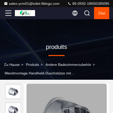
sales-ycm01@toilet-fittings.com
86-0592-18650185095
Zitat
produits
Zu Hause
>
Produits
>
Andere Badezimmerzubehör
>
Wandmontage Handheld-Duschstütze mit
großwinkelverstellbarem Zinklegierungskörper und Chrome-
poliertem Finish