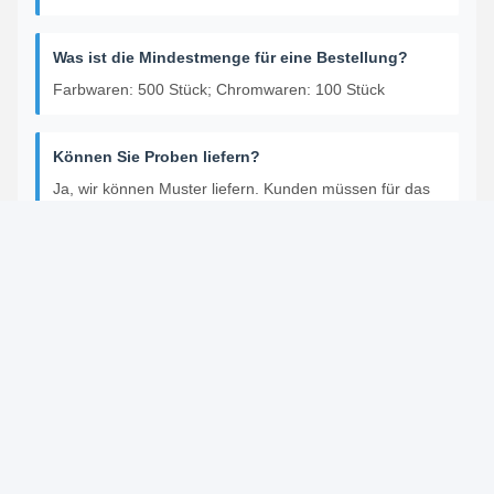
Was ist die Mindestmenge für eine Bestellung?
Farbwaren: 500 Stück; Chromwaren: 100 Stück
Können Sie Proben liefern?
Ja, wir können Muster liefern. Kunden müssen für das
Produkt und den Versand bezahlen. Wenn Sie Fragen
haben, wenden Sie sich bitte an uns. Wir werden Sie
kontaktieren, sobald wir Ihre Nachricht erhalten haben.
Kann ich mein eigenes Logo auf dem Produkt
drucken?
Ja, wir bieten OEM & ODM Service. Bitte zeigen Sie Ihr
Firmenregistrierungsdokument zur Referenz, um
Streitigkeiten zu vermeiden.
Was ist die Garantie für den intelligenten Sitz?