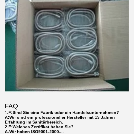
FAQ
1
.F:Sind Sie eine Fabrik oder ein Handelsunternehmen?
A:Wir sind ein professioneller Hersteller mit 13 Jahren
Erfahrung im Sanitärbereich.
2.F:Welches Zertifikat haben Sie?
A:Wir haben ISO9001:2000....