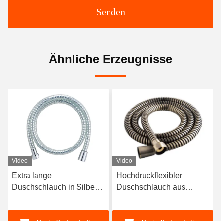
Senden
Ähnliche Erzeugnisse
Video
Video
Extra lange
Hochdruckflexibler
Duschschlauch in Silber-
Duschschlauch aus
Chrom mit EPDM/PVC-
Edelstahl mit 1,5 m Länge
Innenrohr für moderne
für Badezimmer und Bidet