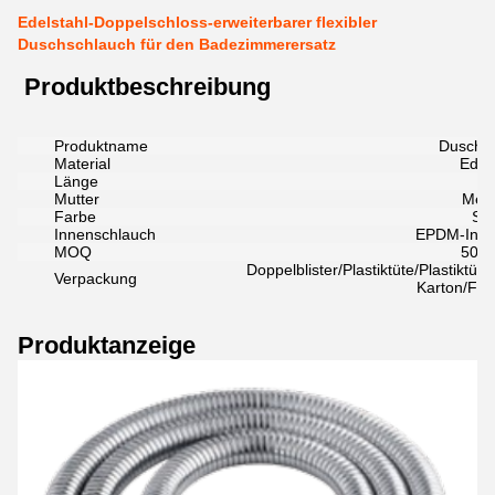
Edelstahl-Doppelschloss-erweiterbarer flexibler
Duschschlauch für den Badezimmerersatz
Produktbeschreibung
Produktname
Duschs
Material
Edels
Länge
2
Mutter
Mes
Farbe
Sil
Innenschlauch
EPDM-Inne
MOQ
50 S
Doppelblister/Plastiktüte/Plastiktü
Verpackung
Karton/Fen
Produktanzeige