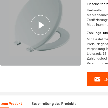
Badezim
Einzelheiten 
Herkunftsort:
Markenname
Zertifizierung
Modellnumme
Zahlungs- un
Min Bestellm
Preis: Negoti
Verpackung In
Lieferzeit: 15
Zahlungsbedi
Versorgungsma
Be
n zum Produkt
Beschreibung des Produkts