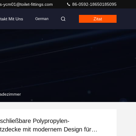
s-ycm01@toilet-fittings.com
86-0592-18650185095
takt Mit Uns
Zitat
German
 Badezimmer
chließbare Polypropylen-
sitzdecke mit modernem Design für