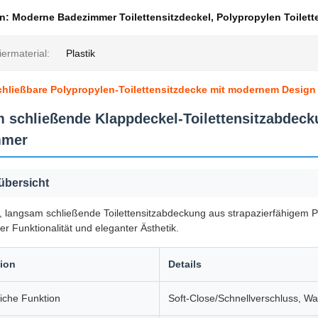
en:
Moderne Badezimmer Toilettensitzdeckel
,
Polypropylen Toilett
ermaterial:
Plastik
hließbare Polypropylen-Toilettensitzdecke mit modernem Design
 schließende Klappdeckel-Toilettensitzabdeck
mmer
übersicht
 langsam schließende Toilettensitzabdeckung aus strapazierfähigem P
cher Funktionalität und eleganter Ästhetik.
tion
Details
liche Funktion
Soft-Close/Schnellverschluss, Wa