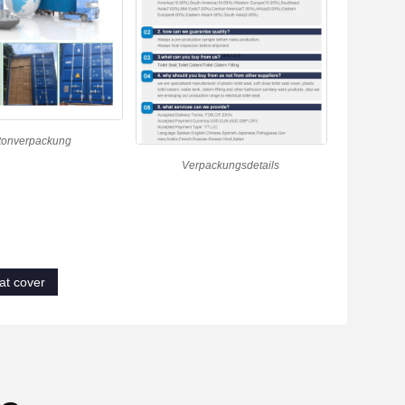
tonverpackung
Verpackungsdetails
eat cover