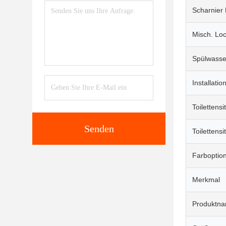
Scharnier 
Misch. Lo
Spülwasse
Installatio
Toilettensi
Senden
Toilettensi
Farboptio
Merkmal
Produktn