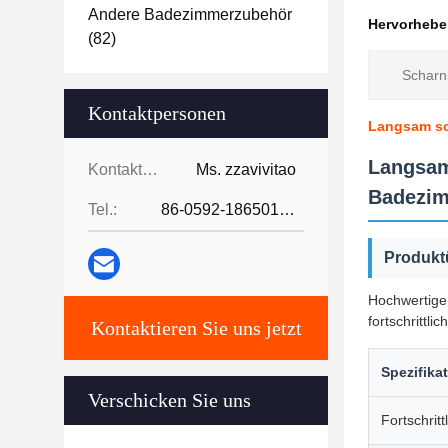
Andere Badezimmerzubehör
Hervorheb
(82)
Scharni
Kontaktpersonen
Langsam sc
Langsam
Kontaktpersonen:
Ms. zzavivitao
Badezi
Tel.:
86-0592-18650185095
Produkt
Hochwertige,
fortschrittli
Kontaktieren Sie uns jetzt
Spezifika
Verschicken Sie uns
Fortschritt