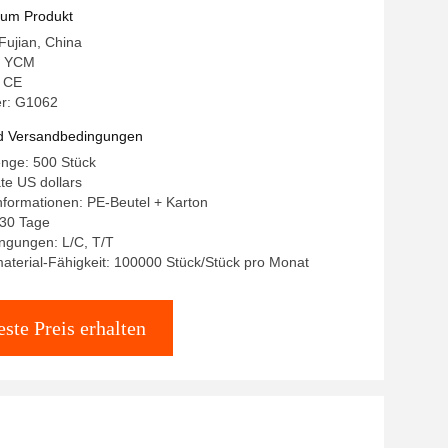
mer
zum Produkt
 Fujian, China
: YCM
: CE
r: G1062
d Versandbedingungen
enge: 500 Stück
ate US dollars
formationen: PE-Beutel + Karton
-30 Tage
ngungen: L/C, T/T
terial-Fähigkeit: 100000 Stück/Stück pro Monat
ste Preis erhalten