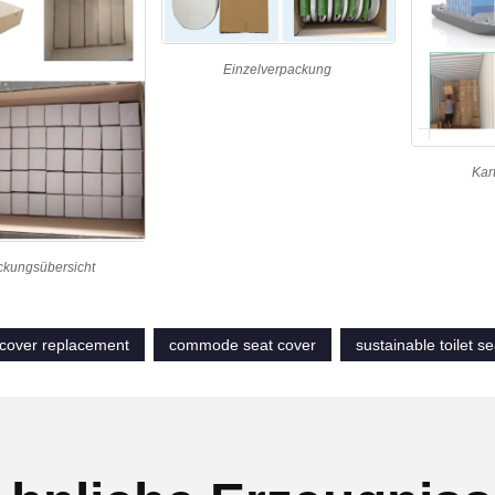
Einzelverpackung
Kar
ckungsübersicht
t cover replacement
commode seat cover
sustainable toilet s