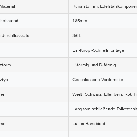
Material
Kunststoff mit Edelstahlkompone
chabstand
185mm
rdurchflussrate
3/6L
n
Ein-Knopf-Schnellmontage
tzform
U-förmig und D-förmig
tztyp
Geschlossene Vorderseite
nen
Weiß, Schwarz, Elfenbein, Rot, P
Langsam schließende Toilettensi
ame
Luxus Handbidet