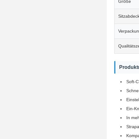
Größe
Sitzabdec
Verpacku
Qualitätsze
Produkt
Soft-C
Schnel
Einste
Ein-Kn
In meh
Strapa
Kompat