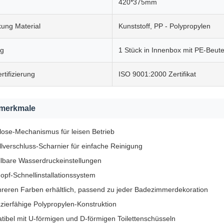
420*375mm
kung Material
Kunststoff, PP - Polypropylen
ng
1 Stück in Innenbox mit PE-Beute
rtifizierung
ISO 9001:2000 Zertifikat
merkmale
lose-Mechanismus für leisen Betrieb
lverschluss-Scharnier für einfache Reinigung
llbare Wasserdruckeinstellungen
opf-Schnellinstallationssystem
reren Farben erhältlich, passend zu jeder Badezimmerdekoration
zierfähige Polypropylen-Konstruktion
ibel mit U-förmigen und D-förmigen Toilettenschüsseln