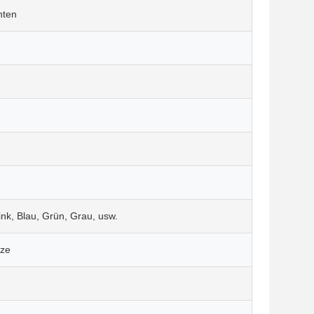
nten
ink, Blau, Grün, Grau, usw.
tze